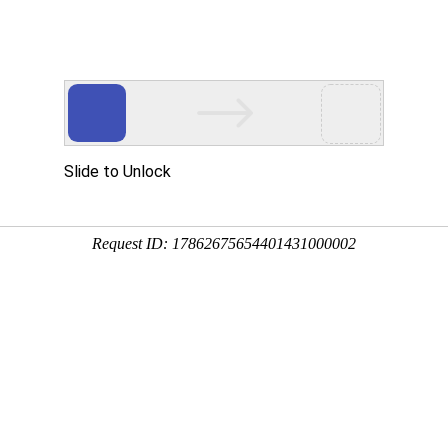
课程
院校
人工智能通识课
国家精品
工业
主讲教师
学习人数