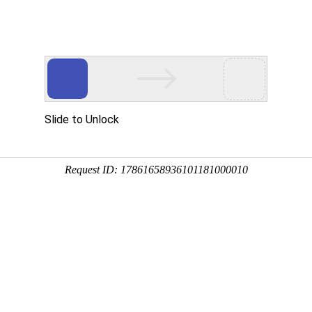
课程
院校
人工智能通识课
国家精品
友情链接
关于我们
国家智慧教育公共服务平台
帮助中心
联系我们
关
国家高等教育智慧教育平台
意见反馈
服务协议和隐
安徽省高等学校数字图书馆